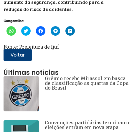
aumento da segurança, contribuindo para a
redução do risco de acidentes.
Compartilhe:
Clique
Clique
Clique
Clique
Clique
para
para
para
para
para
compartilhar
compartilhar
compartilhar
compartilhar
compartilhar
no
no
no
no
no
WhatsApp(abre
Twitter(abre
Facebook(abre
Telegram(abre
LinkedIn(abre
Fonte: Prefeitura de Ijuí
em
em
em
em
em
nova
nova
nova
nova
nova
Voltar
janela)
janela)
janela)
janela)
janela)
Últimas notícias
Grêmio recebe Mirassol em busca
de classificação as quartas da Copa
do Brasil
Convenções partidárias terminam e
eleições entram em nova etapa