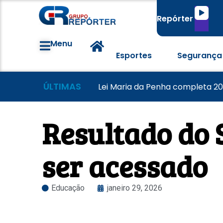
Tocado
Repórter
de
áudio
Menu
Esportes
Segurança
ÚLTIMAS
Famílias brasileiras perderam 
Morador tem casa destruída a
Lei Maria da Penha completa 20
Resultado do 
ser acessado
Educação
janeiro 29, 2026