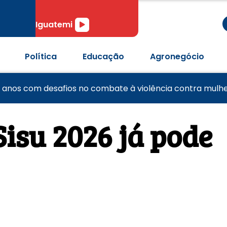
r
Tocador
Iguatemi
de
áudio
Política
Educação
Agronegócio
R$ 62,5 bilhões para bets entre outubro de 2024 e março 
pós passagem de tornado em Pedro Osório
 anos com desafios no combate à violência contra mulh
Sisu 2026 já pode