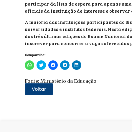
participar da lista de espera para apenas uma
oficiais da instituição de interesse e observar
A maioria das instituições participantes do Si
universidades e institutos federais. Nesta ed
das três últimas edições do Exame Nacional do 
inscrever para concorrer a vagas oferecidas p
Compartilhe:
Clique
Clique
Clique
Clique
Clique
para
para
para
para
para
compartilhar
compartilhar
compartilhar
compartilhar
compartilhar
no
no
no
no
no
WhatsApp(abre
Twitter(abre
Facebook(abre
Telegram(abre
LinkedIn(abre
Fonte: Ministério da Educação
em
em
em
em
em
nova
nova
nova
nova
nova
Voltar
janela)
janela)
janela)
janela)
janela)