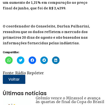
um aumento de 1,21% em comparação ao preço
final de junho, que foi de R$ 2,4299.
O coordenador do Conseleite, Darlan Palharini,
ressaltou que os dados refletem o mercado dos
primeiros 20 dias de agosto e são baseados nas
informações fornecidas pelas indústrias.
Compartilhe:
Clique
Clique
Clique
Clique
Clique
para
para
para
para
para
compartilhar
compartilhar
compartilhar
compartilhar
compartilhar
no
no
no
no
no
WhatsApp(abre
Twitter(abre
Facebook(abre
Telegram(abre
LinkedIn(abre
Fonte: Rádio Repórter
em
em
em
em
em
nova
nova
nova
nova
nova
Voltar
janela)
janela)
janela)
janela)
janela)
Últimas notícias
Grêmio vence o Mirassol e avança
às quartas de final da Copa do Brasil