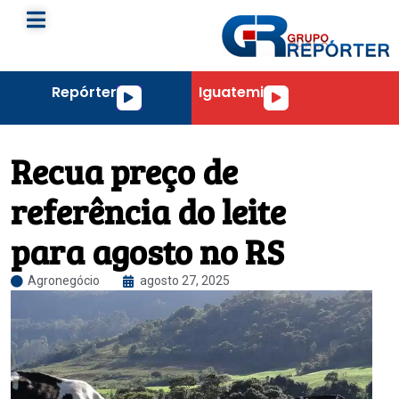
Repórter
Iguatemi
Tocador
Tocador
de
de
áudio
áudio
Recua preço de
referência do leite
para agosto no RS
Agronegócio
agosto 27, 2025