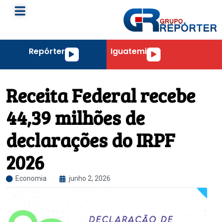
Repórter
Iguatemi
Tocador
Tocador
de
de
áudio
áudio
Receita Federal recebe
44,39 milhões de
declarações do IRPF
2026
Economia
junho 2, 2026