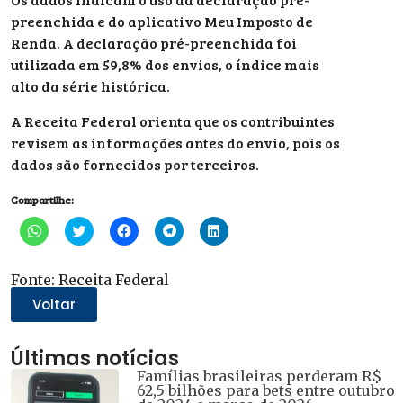
preenchida e do aplicativo Meu Imposto de
Renda. A declaração pré-preenchida foi
utilizada em 59,8% dos envios, o índice mais
alto da série histórica.
A Receita Federal orienta que os contribuintes
revisem as informações antes do envio, pois os
dados são fornecidos por terceiros.
Compartilhe:
Clique
Clique
Clique
Clique
Clique
para
para
para
para
para
compartilhar
compartilhar
compartilhar
compartilhar
compartilhar
no
no
no
no
no
WhatsApp(abre
Twitter(abre
Facebook(abre
Telegram(abre
LinkedIn(abre
Fonte: Receita Federal
em
em
em
em
em
nova
nova
nova
nova
nova
Voltar
janela)
janela)
janela)
janela)
janela)
Últimas notícias
Famílias brasileiras perderam R$
62,5 bilhões para bets entre outubro