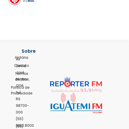
Sobre
História
Av.
Contato
David
José
Termos
Martins,
de Uso
1206
Política de
Ijuí,
Privacidade
RS
98700-
000
(55)
3332.8000
(55)