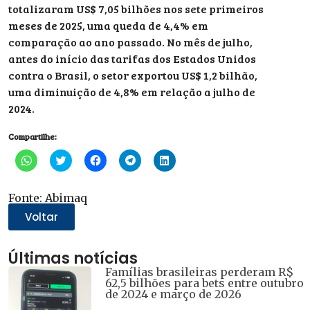
totalizaram US$ 7,05 bilhões nos sete primeiros
meses de 2025, uma queda de 4,4% em
comparação ao ano passado. No mês de julho,
antes do início das tarifas dos Estados Unidos
contra o Brasil, o setor exportou US$ 1,2 bilhão,
uma diminuição de 4,8% em relação a julho de
2024.
Compartilhe:
Clique
Clique
Clique
Clique
Clique
para
para
para
para
para
compartilhar
compartilhar
compartilhar
compartilhar
compartilhar
no
no
no
no
no
WhatsApp(abre
Twitter(abre
Facebook(abre
Telegram(abre
LinkedIn(abre
Fonte: Abimaq
em
em
em
em
em
nova
nova
nova
nova
nova
Voltar
janela)
janela)
janela)
janela)
janela)
Últimas notícias
Famílias brasileiras perderam R$
62,5 bilhões para bets entre outubro
de 2024 e março de 2026