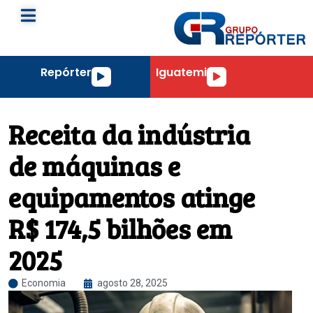
Repórter
Iguatemi
Tocador
Tocador
de
de
áudio
áudio
Receita da indústria
de máquinas e
equipamentos atinge
R$ 174,5 bilhões em
2025
Economia
agosto 28, 2025