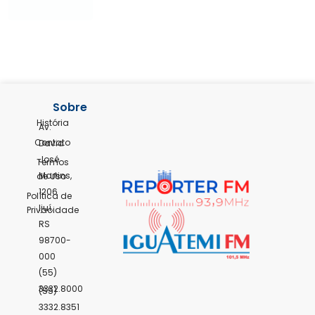
Sobre
História
Av.
Contato
David
José
Termos
Martins,
de Uso
1206
Política de
Ijuí,
Privacidade
RS
98700-
000
(55)
3332.8000
(55)
3332.8351