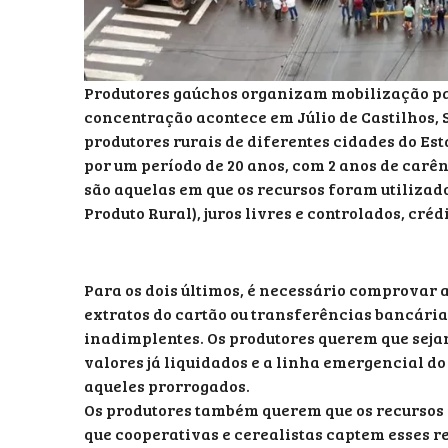
Produtores gaúchos organizam mobilização par
concentração acontece em Júlio de Castilhos, 
produtores rurais de diferentes cidades do Es
por um período de 20 anos, com 2 anos de carên
são aquelas em que os recursos foram utilizad
Produto Rural), juros livres e controlados, cré
Para os dois últimos, é necessário comprovar a
extratos do cartão ou transferências bancári
inadimplentes. Os produtores querem que sejam 
valores já liquidados e a linha emergencial d
aqueles prorrogados.
Os produtores também querem que os recursos 
que cooperativas e cerealistas captem esses r