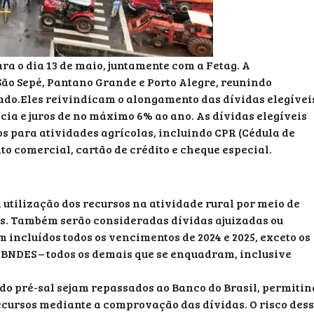
a o dia 13 de maio, juntamente com a Fetag. A
São Sepé, Pantano Grande e Porto Alegre, reunindo
tado.Eles reivindicam o alongamento das dívidas elegívei
cia e juros de no máximo 6% ao ano. As dívidas elegíveis
os para atividades agrícolas, incluindo CPR (Cédula de
dito comercial, cartão de crédito e cheque especial.
 utilização dos recursos na atividade rural por meio de
as. Também serão consideradas dívidas ajuizadas ou
incluídos todos os vencimentos de 2024 e 2025, exceto os
o BNDES – todos os demais que se enquadram, inclusive
do pré-sal sejam repassados ao Banco do Brasil, permitin
ecursos mediante a comprovação das dívidas. O risco des