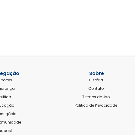
egação
Sobre
sportes
História
gurança
Contato
olítica
Termos de Uso
ucação
Política de Privacidade
onegócio
comunidade
odcast