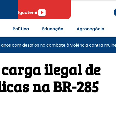
r
Tocador
Iguatemi
de
áudio
Política
Educação
Agronegócio
R$ 62,5 bilhões para bets entre outubro de 2024 e março 
pós passagem de tornado em Pedro Osório
 anos com desafios no combate à violência contra mulh
carga ilegal de
licas na BR-285