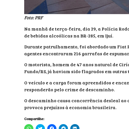
Foto: PRF
Na manhã de terça-feira, dia 29, a Polícia Ro
de bebidas alcoólicas na BR-285, em Ijuí.
Durante patrulhamento, foi abordado um Fiat P
agentes encontraram 216 garrafas de espuman
O motorista, homem de 47 anos natural de Ciría
Fundo/RS, já haviam sido flagrados em outras 
O veículo e a carga foram apreendidos e encam
responderão pelo crime de descaminho.
O descaminho causa concorrência desleal ao c
provoca prejuízos à economia brasileira.
Compartilhe:
Clique
Clique
Clique
Clique
Clique