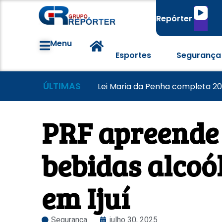
Tocado
Repórter
de
áudio
Menu
Esportes
Segurança
ÚLTIMAS
Famílias brasileiras perderam 
Morador tem casa destruída a
Lei Maria da Penha completa 20
PRF apreende 
bebidas alcoó
em Ijuí
Segurança
julho 30, 2025