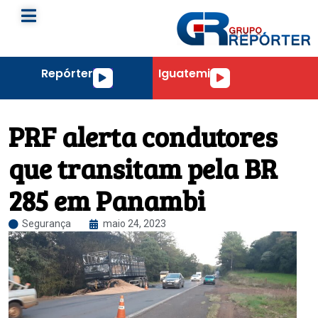
Repórter
Iguatemi
Tocador
Tocador
de
de
áudio
áudio
PRF alerta condutores
que transitam pela BR
285 em Panambi
Segurança
maio 24, 2023