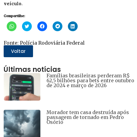
veículo.
Compartilhe:
Clique
Clique
Clique
Clique
Clique
para
para
para
para
para
compartilhar
compartilhar
compartilhar
compartilhar
compartilhar
no
no
no
no
no
WhatsApp(abre
Twitter(abre
Facebook(abre
Telegram(abre
LinkedIn(abre
Fonte: Polícia Rodoviária Federal
em
em
em
em
em
nova
nova
nova
nova
nova
Voltar
janela)
janela)
janela)
janela)
janela)
Últimas notícias
Famílias brasileiras perderam R$
62,5 bilhões para bets entre outubro
de 2024 e março de 2026
Morador tem casa destruída após
passagem de tornado em Pedro
Osório