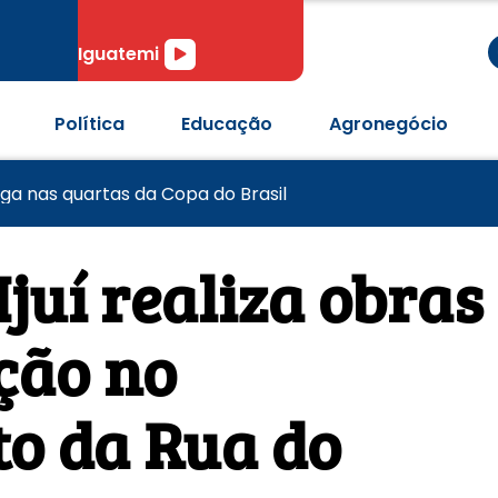
r
Tocador
Iguatemi
de
áudio
Política
Educação
Agronegócio
pós passagem de tornado em Pedro Osório
 anos com desafios no combate à violência contra mulh
aga nas quartas da Copa do Brasil
Ijuí realiza obras
ção no
o da Rua do