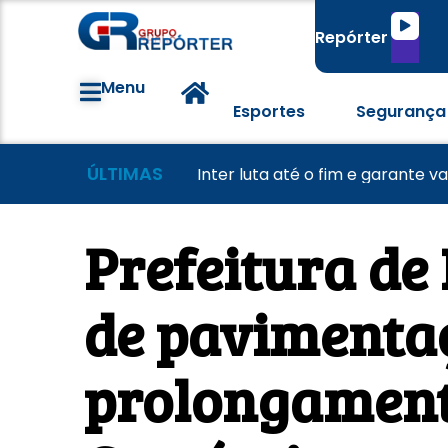
Tocado
Repórter
de
áudio
Menu
Esportes
Segurança
ÚLTIMAS
Morador tem casa destruída a
Lei Maria da Penha completa 20
Inter luta até o fim e garante v
Prefeitura de 
de pavimenta
prolongament