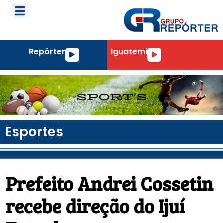
Repórter
Iguatemi
Tocador
Tocador
de
de
áudio
áudio
Esportes
Prefeito Andrei Cossetin
recebe direção do Ijuí