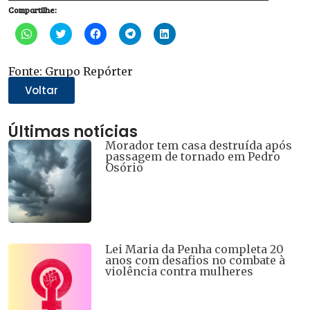
Compartilhe:
áudio
Clique
Clique
Clique
Clique
Clique
para
para
para
para
para
compartilhar
compartilhar
compartilhar
compartilhar
compartilhar
no
no
no
no
no
WhatsApp(abre
Twitter(abre
Facebook(abre
Telegram(abre
LinkedIn(abre
Fonte: Grupo Repórter
em
em
em
em
em
nova
nova
nova
nova
nova
Voltar
janela)
janela)
janela)
janela)
janela)
Últimas notícias
Morador tem casa destruída após
passagem de tornado em Pedro
Osório
Lei Maria da Penha completa 20
anos com desafios no combate à
violência contra mulheres