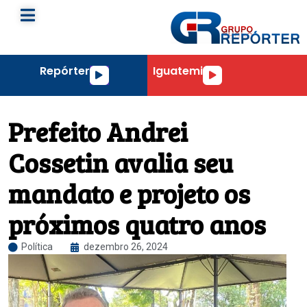
Repórter
Iguatemi
Tocador
Tocador
de
de
áudio
áudio
Prefeito Andrei
Cossetin avalia seu
mandato e projeto os
próximos quatro anos
Política
dezembro 26, 2024