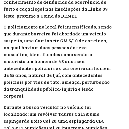
conhecimento de denúncias da ocorrência de
furto e caça ilegal nas imediações da Linha 09
leste, próximo a Usina do DEMEI.
O policiamento no local foi intensificado, sendo
que durante barreira foi abordado um veículo
suspeito, uma Camionete GM S/10 de cor cinza,
na qual haviam duas pessoas do sexo
masculino, identificados como sendo: o
motorista um homem de 48 anos sem
antecedentes policiais e o caroneiro um homem
de 55 anos, natural de Ijuí, com antecedentes
policiais por vias de fato, ameaça, perturbação
da tranquilidade pública-injúria e lesão
corporal.
Durante a busca veicular no veículo foi
localizado: um revólver Taurus Cal.38; uma
espingarda Boito Cal.20; uma espingarda CBC
Cal.28; 11 Munições Cal.20 intactas; 6 Munições