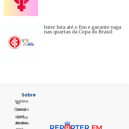
Inter luta até o fim e garante vaga
nas quartas da Copa do Brasil
Sobre
História
Av.
Contato
David
José
Termos
Martins,
de Uso