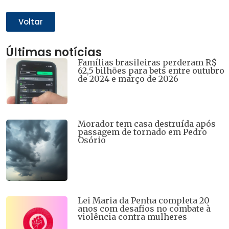
compartilhar
compartilhar
compartilhar
compartilhar
compartilhar
no
no
no
no
no
WhatsApp(abre
Twitter(abre
Facebook(abre
Telegram(abre
LinkedIn(abre
em
em
em
em
em
Voltar
nova
nova
nova
nova
nova
janela)
janela)
janela)
janela)
janela)
Últimas notícias
Famílias brasileiras perderam R$
62,5 bilhões para bets entre outubro
de 2024 e março de 2026
Morador tem casa destruída após
passagem de tornado em Pedro
Osório
Lei Maria da Penha completa 20
anos com desafios no combate à
violência contra mulheres