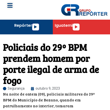
Repórter
Iguatemi
Tocador
Tocador
de
de
áudio
áudio
Policiais do 29º BPM
prendem homem por
porte ilegal de arma de
fogo
Segurança
outubro 9, 2023
Na noite de ontem (09), policiais militares do 29º
BPM do Município de Bozano, quando em
patrulhamento no interior, tomaram