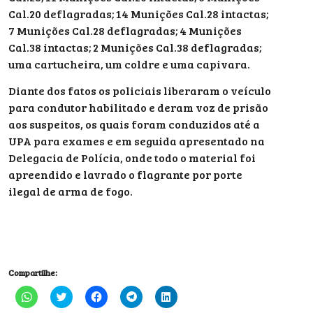
Cal.20 deflagradas; 14 Munições Cal.28 intactas;
7 Munições Cal.28 deflagradas; 4 Munições
Cal.38 intactas; 2 Munições Cal.38 deflagradas;
uma cartucheira, um coldre e uma capivara.
Diante dos fatos os policiais liberaram o veículo
para condutor habilitado e deram voz de prisão
aos suspeitos, os quais foram conduzidos até a
UPA para exames e em seguida apresentado na
Delegacia de Polícia, onde todo o material foi
apreendido e lavrado o flagrante por porte
ilegal de arma de fogo.
Compartilhe:
Clique
Clique
Clique
Clique
Clique
para
para
para
para
para