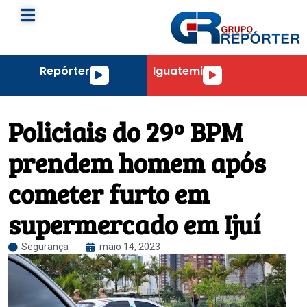
Repórter
Iguatemi
Tocador
Tocador
de
de
áudio
áudio
Policiais do 29º BPM
prendem homem após
cometer furto em
supermercado em Ijuí
Segurança
maio 14, 2023