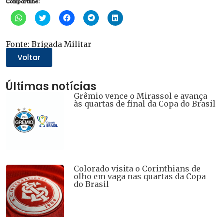
Compartilhe:
Clique
Clique
Clique
Clique
Clique
para
para
para
para
para
compartilhar
compartilhar
compartilhar
compartilhar
compartilhar
no
no
no
no
no
WhatsApp(abre
Twitter(abre
Facebook(abre
Telegram(abre
LinkedIn(abre
Fonte: Brigada Militar
em
em
em
em
em
nova
nova
nova
nova
nova
Voltar
janela)
janela)
janela)
janela)
janela)
Últimas notícias
Grêmio vence o Mirassol e avança
às quartas de final da Copa do Brasil
Colorado visita o Corinthians de
olho em vaga nas quartas da Copa
do Brasil