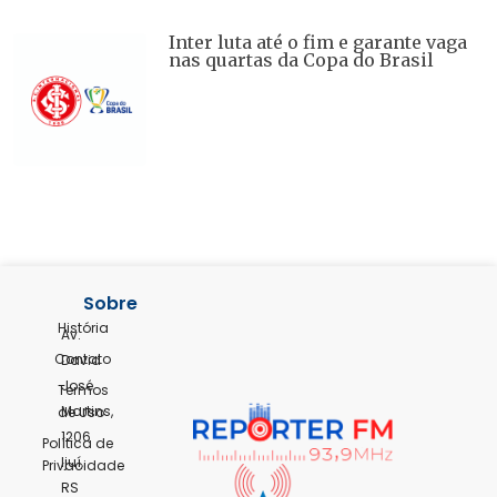
Inter luta até o fim e garante vaga
nas quartas da Copa do Brasil
Sobre
História
Av.
Contato
David
José
Termos
Martins,
de Uso
1206
Política de
Ijuí,
Privacidade
RS