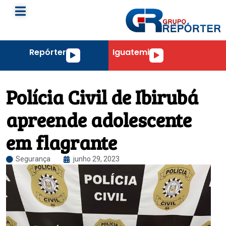
Repórter
Iguatemi
Tocador
Tocador
de
de
áudio
áudio
Polícia Civil de Ibirubá
apreende adolescente
em flagrante
Segurança
junho 29, 2023