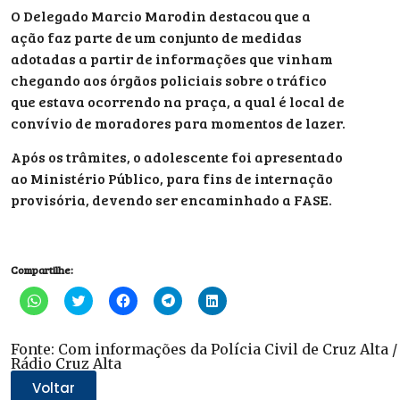
O Delegado Marcio Marodin destacou que a
ação faz parte de um conjunto de medidas
adotadas a partir de informações que vinham
chegando aos órgãos policiais sobre o tráfico
que estava ocorrendo na praça, a qual é local de
convívio de moradores para momentos de lazer.
Após os trâmites, o adolescente foi apresentado
ao Ministério Público, para fins de internação
provisória, devendo ser encaminhado a FASE.
Compartilhe:
Clique
Clique
Clique
Clique
Clique
para
para
para
para
para
compartilhar
compartilhar
compartilhar
compartilhar
compartilhar
no
no
no
no
no
WhatsApp(abre
Twitter(abre
Facebook(abre
Telegram(abre
LinkedIn(abre
Fonte: Com informações da Polícia Civil de Cruz Alta /
em
em
em
em
em
Rádio Cruz Alta
nova
nova
nova
nova
nova
janela)
janela)
janela)
janela)
janela)
Voltar