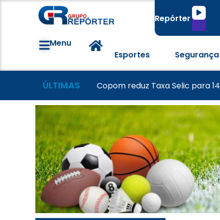
Tocado
Repórter
de
áudio
Menu
Esportes
Segurança
ÚLTIMAS
Grêmio vence o Mirassol e avanç
Colorado visita o Corinthians d
Copom reduz Taxa Selic para 1