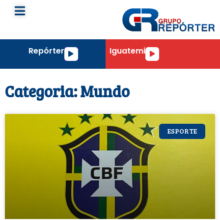
Repórter
Iguatemi
Tocador
Tocador
de
de
áudio
áudio
Categoria: Mundo
ESPORTE