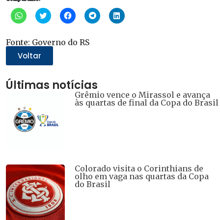
Clique
Clique
Clique
Clique
Clique
para
para
para
para
para
compartilhar
compartilhar
compartilhar
compartilhar
compartilhar
no
no
no
no
no
WhatsApp(abre
Twitter(abre
Facebook(abre
Telegram(abre
LinkedIn(abre
Fonte: Governo do RS
em
em
em
em
em
nova
nova
nova
nova
nova
Voltar
janela)
janela)
janela)
janela)
janela)
Últimas notícias
Grêmio vence o Mirassol e avança
às quartas de final da Copa do Brasil
Colorado visita o Corinthians de
olho em vaga nas quartas da Copa
do Brasil