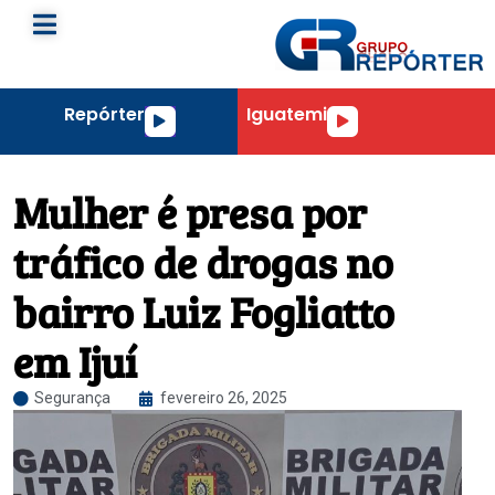
Repórter
Iguatemi
Tocador
Tocador
de
de
áudio
áudio
Mulher é presa por
tráfico de drogas no
bairro Luiz Fogliatto
em Ijuí
Segurança
fevereiro 26, 2025