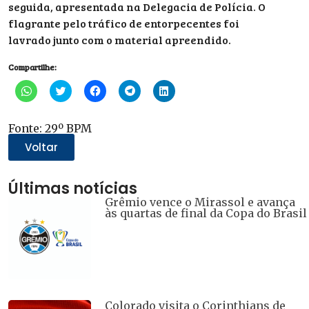
seguida, apresentada na Delegacia de Polícia. O
flagrante pelo tráfico de entorpecentes foi
lavrado junto com o material apreendido.
Compartilhe:
Clique
Clique
Clique
Clique
Clique
para
para
para
para
para
compartilhar
compartilhar
compartilhar
compartilhar
compartilhar
no
no
no
no
no
WhatsApp(abre
Twitter(abre
Facebook(abre
Telegram(abre
LinkedIn(abre
Fonte: 29º BPM
em
em
em
em
em
nova
nova
nova
nova
nova
Voltar
janela)
janela)
janela)
janela)
janela)
Últimas notícias
Grêmio vence o Mirassol e avança
às quartas de final da Copa do Brasil
Colorado visita o Corinthians de