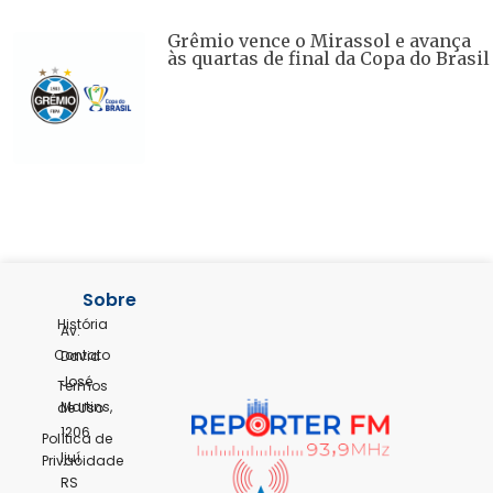
Grêmio vence o Mirassol e avança
às quartas de final da Copa do Brasil
Sobre
História
Av.
Contato
David
José
Termos
Martins,
de Uso
1206
Política de
Ijuí,
Privacidade
RS