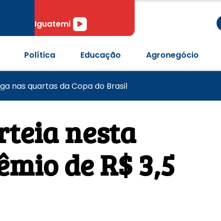
r
Tocador
Iguatemi
de
áudio
Política
Educação
Agronegócio
pós passagem de tornado em Pedro Osório
 anos com desafios no combate à violência contra mulh
aga nas quartas da Copa do Brasil
teia nesta
êmio de R$ 3,5