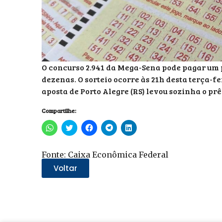
O concurso 2.941 da Mega-Sena pode pagar um p
dezenas. O sorteio ocorre às 21h desta terça-fe
aposta de Porto Alegre (RS) levou sozinha o pr
Compartilhe:
Clique
Clique
Clique
Clique
Clique
para
para
para
para
para
compartilhar
compartilhar
compartilhar
compartilhar
compartilhar
no
no
no
no
no
WhatsApp(abre
Twitter(abre
Facebook(abre
Telegram(abre
LinkedIn(abre
Fonte: Caixa Econômica Federal
em
em
em
em
em
nova
nova
nova
nova
nova
Voltar
janela)
janela)
janela)
janela)
janela)