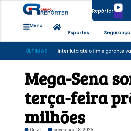
Tocado
Repórter
de
áudio
Menu
Esportes
Segurança
ÚLTIMAS
Morador tem casa destruída a
Lei Maria da Penha completa 20
Inter luta até o fim e garante v
Mega-Sena sor
terça-feira pr
milhões
Geral
novembro 18, 2025