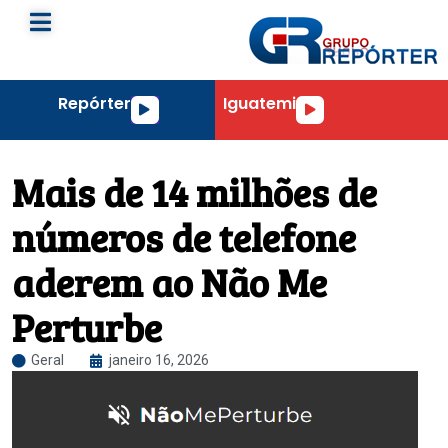
Repórter
Iguatemi
Tocador
Tocador
de
de
áudio
áudio
Mais de 14 milhões de
números de telefone
aderem ao Não Me
Perturbe
Geral
janeiro 16, 2026