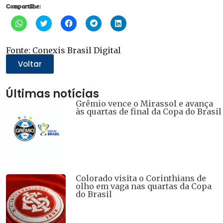
Compartilhe:
Clique
Clique
Clique
Clique
Clique
para
para
para
para
para
compartilhar
compartilhar
compartilhar
compartilhar
compartilhar
no
no
no
no
no
WhatsApp(abre
Twitter(abre
Facebook(abre
Telegram(abre
LinkedIn(abre
Fonte: Conexis Brasil Digital
em
em
em
em
em
nova
nova
nova
nova
nova
Voltar
janela)
janela)
janela)
janela)
janela)
Últimas notícias
Grêmio vence o Mirassol e avança
às quartas de final da Copa do Brasil
Colorado visita o Corinthians de
olho em vaga nas quartas da Copa
do Brasil