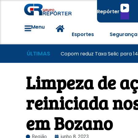
Tocado
Repórter
de
áudio
Menu
Esportes
Segurança
ÚLTIMAS
Grêmio vence o Mirassol e avanç
Colorado visita o Corinthians d
Copom reduz Taxa Selic para 1
Limpeza de aç
reiniciada no
em Bozano
Região
junho 8, 2023