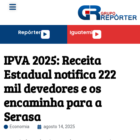
Repórter
Iguatemi
Tocador
Tocador
de
de
áudio
áudio
IPVA 2025: Receita
Estadual notifica 222
mil devedores e os
encaminha para a
Serasa
Economia
agosto 14, 2025