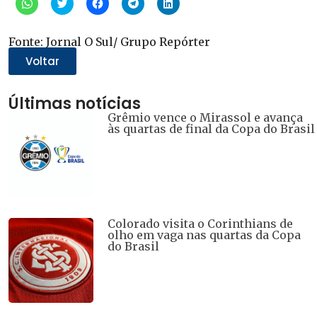
Clique
Clique
Clique
Clique
Clique
para
para
para
para
para
compartilhar
compartilhar
compartilhar
compartilhar
compartilhar
no
no
no
no
no
WhatsApp(abre
Twitter(abre
Facebook(abre
Telegram(abre
LinkedIn(abre
Fonte: Jornal O Sul/ Grupo Repórter
em
em
em
em
em
nova
nova
nova
nova
nova
Voltar
janela)
janela)
janela)
janela)
janela)
Últimas notícias
Grêmio vence o Mirassol e avança
às quartas de final da Copa do Brasil
Colorado visita o Corinthians de
olho em vaga nas quartas da Copa
do Brasil