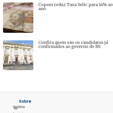
Copom reduz Taxa Selic para 14% ao
ano
Confira quem são os candidatos já
confirmados ao governo do RS
Sobre
História
Av.