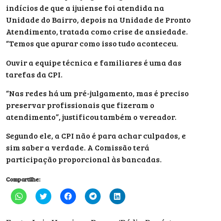
indícios de que a ijuiense foi atendida na
Unidade do Bairro, depois na Unidade de Pronto
Atendimento, tratada como crise de ansiedade.
“Temos que apurar como isso tudo aconteceu.
Ouvir a equipe técnica e familiares é uma das
tarefas da CPI.
“Nas redes há um pré-julgamento, mas é preciso
preservar profissionais que fizeram o
atendimento”, justificou também o vereador.
Segundo ele, a CPI não é para achar culpados, e
sim saber a verdade. A Comissão terá
participação proporcional às bancadas.
Compartilhe:
Clique
Clique
Clique
Clique
Clique
para
para
para
para
para
compartilhar
compartilhar
compartilhar
compartilhar
compartilhar
no
no
no
no
no
WhatsApp(abre
Twitter(abre
Facebook(abre
Telegram(abre
LinkedIn(abre