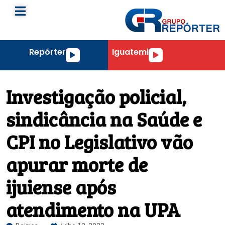
Repórter
Iguatemi
Tocador
Tocador
de
de
áudio
áudio
Investigação policial,
sindicância na Saúde e
CPI no Legislativo vão
apurar morte de
ijuiense após
atendimento na UPA