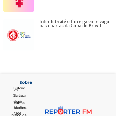
Inter luta até o fim e garante vaga
nas quartas da Copa do Brasil
Sobre
História
Av.
Contato
David
José
Termos
Martins,
de Uso
1206
Política de