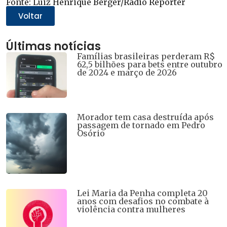
Fonte: Luiz Henrique Berger/Rádio Repórter
em
em
em
em
em
nova
nova
nova
nova
nova
Voltar
janela)
janela)
janela)
janela)
janela)
Últimas notícias
Famílias brasileiras perderam R$
62,5 bilhões para bets entre outubro
de 2024 e março de 2026
Morador tem casa destruída após
passagem de tornado em Pedro
Osório
Lei Maria da Penha completa 20
anos com desafios no combate à
violência contra mulheres