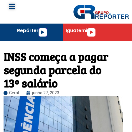
Repórter
Iguatemi
Tocador
Tocador
de
de
áudio
áudio
INSS começa a pagar
segunda parcela do
13º salário
Geral
junho 27, 2023