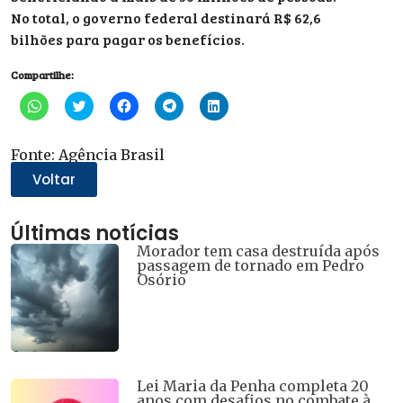
No total, o governo federal destinará R$ 62,6
bilhões para pagar os benefícios.
Compartilhe:
Clique
Clique
Clique
Clique
Clique
para
para
para
para
para
compartilhar
compartilhar
compartilhar
compartilhar
compartilhar
no
no
no
no
no
WhatsApp(abre
Twitter(abre
Facebook(abre
Telegram(abre
LinkedIn(abre
Fonte: Agência Brasil
em
em
em
em
em
nova
nova
nova
nova
nova
Voltar
janela)
janela)
janela)
janela)
janela)
Últimas notícias
Morador tem casa destruída após
passagem de tornado em Pedro
Osório
Lei Maria da Penha completa 20
anos com desafios no combate à