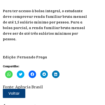
Para ter acesso à bolsa integral, o estudante
deve comprovar renda familiar bruta mensal
de até 1,5 salário mínimo por pessoa. Para a
bolsa parcial, a renda familiar bruta mensal
deve ser de até três salários mínimos por
pessoa.
Edição: Fernando Fraga
Compartilhe:
Clique
Clique
Clique
Clique
Clique
para
para
para
para
para
compartilhar
compartilhar
compartilhar
compartilhar
compartilhar
no
no
no
no
no
WhatsApp(abre
Twitter(abre
Facebook(abre
Telegram(abre
LinkedIn(abre
Fonte: Agência Brasil
em
em
em
em
em
nova
nova
nova
nova
nova
Voltar
janela)
janela)
janela)
janela)
janela)