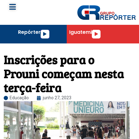
Repórter
Iguatemi
Tocador
Tocador
de
de
áudio
áudio
Inscrições para o
Prouni começam nesta
terça-feira
Educação
junho 27, 2023