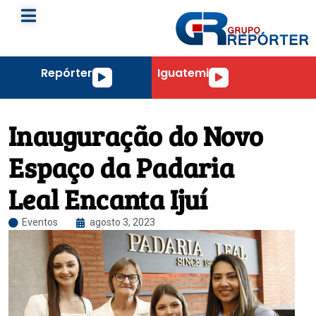
Repórter
Iguatemi
Tocador
Tocador
de
de
áudio
áudio
Inauguração do Novo
Espaço da Padaria
Leal Encanta Ijuí
Eventos
agosto 3, 2023