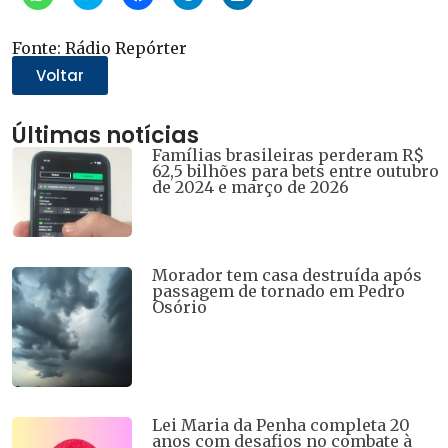
para
para
para
para
para
compartilhar
compartilhar
compartilhar
compartilhar
compartilhar
no
no
no
no
no
WhatsApp(abre
Twitter(abre
Facebook(abre
Telegram(abre
LinkedIn(abre
Fonte: Rádio Repórter
em
em
em
em
em
nova
nova
nova
nova
nova
Voltar
janela)
janela)
janela)
janela)
janela)
Últimas notícias
Famílias brasileiras perderam R$
62,5 bilhões para bets entre outubro
de 2024 e março de 2026
Morador tem casa destruída após
passagem de tornado em Pedro
Osório
Lei Maria da Penha completa 20
anos com desafios no combate à