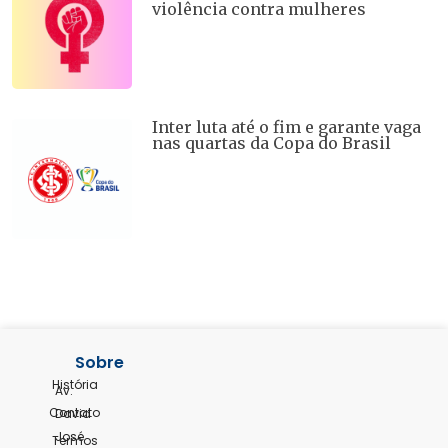
violência contra mulheres
Inter luta até o fim e garante vaga
nas quartas da Copa do Brasil
Sobre
História
Av.
Contato
David
José
Termos