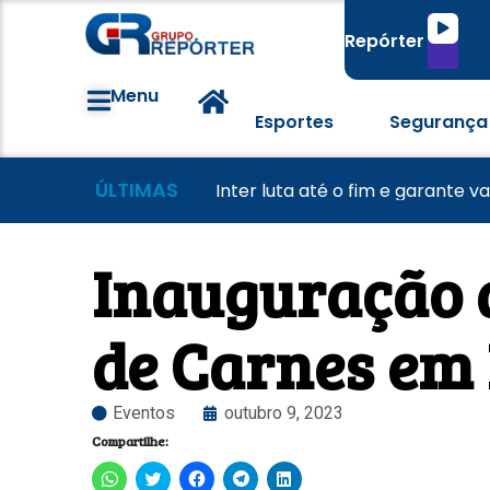
Tocado
Repórter
de
áudio
Menu
Esportes
Segurança
ÚLTIMAS
Morador tem casa destruída a
Lei Maria da Penha completa 20
Inter luta até o fim e garante v
Inauguração 
de Carnes em 
Eventos
outubro 9, 2023
Compartilhe:
Clique
Clique
Clique
Clique
Clique