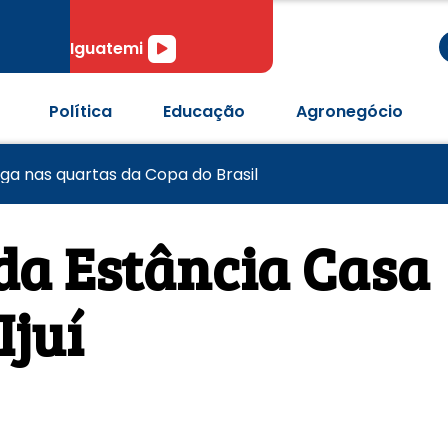
r
Tocador
Iguatemi
de
áudio
Política
Educação
Agronegócio
pós passagem de tornado em Pedro Osório
 anos com desafios no combate à violência contra mulh
aga nas quartas da Copa do Brasil
da Estância Casa
Ijuí