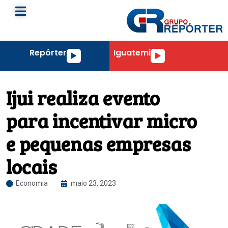
Repórter
Iguatemi
Tocador
Tocador
de
de
áudio
áudio
Ijui realiza evento
para incentivar micro
e pequenas empresas
locais
Economia
maio 23, 2023