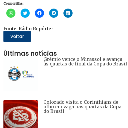
Compartilhe:
Clique
Clique
Clique
Clique
Clique
para
para
para
para
para
compartilhar
compartilhar
compartilhar
compartilhar
compartilhar
no
no
no
no
no
WhatsApp(abre
Twitter(abre
Facebook(abre
Telegram(abre
LinkedIn(abre
Fonte: Rádio Repórter
em
em
em
em
em
nova
nova
nova
nova
nova
Voltar
janela)
janela)
janela)
janela)
janela)
Últimas notícias
Grêmio vence o Mirassol e avança
às quartas de final da Copa do Brasil
Colorado visita o Corinthians de
olho em vaga nas quartas da Copa
do Brasil