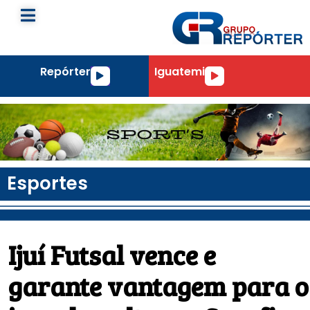
Repórter
Iguatemi
Tocador
Tocador
de
de
áudio
áudio
Esportes
Ijuí Futsal vence e
garante vantagem para o