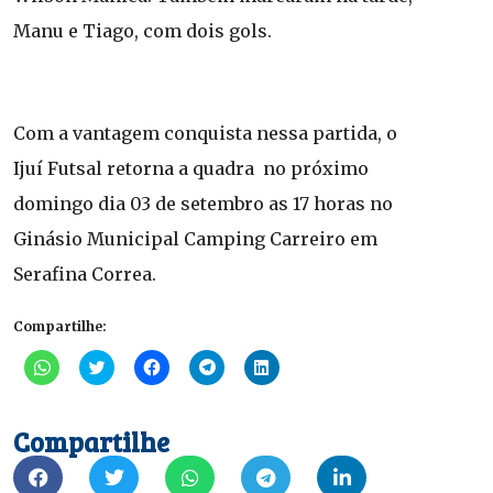
Manu e Tiago, com dois gols.
Com a vantagem conquista nessa partida, o
Ijuí Futsal retorna a quadra no próximo
domingo dia 03 de setembro as 17 horas no
Ginásio Municipal Camping Carreiro em
Serafina Correa.
Compartilhe:
Clique
Clique
Clique
Clique
Clique
para
para
para
para
para
compartilhar
compartilhar
compartilhar
compartilhar
compartilhar
no
no
no
no
no
WhatsApp(abre
Twitter(abre
Facebook(abre
Telegram(abre
LinkedIn(abre
Compartilhe
em
em
em
em
em
nova
nova
nova
nova
nova
janela)
janela)
janela)
janela)
janela)