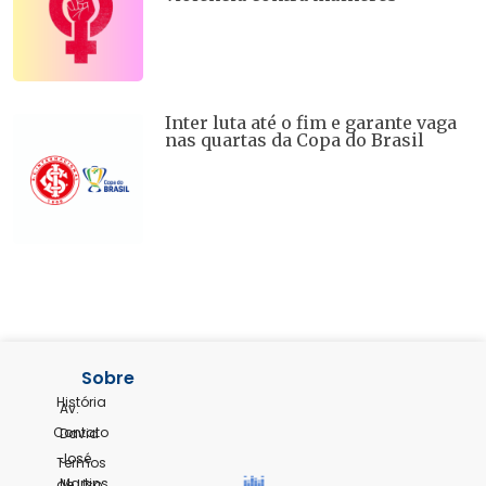
Inter luta até o fim e garante vaga
nas quartas da Copa do Brasil
Sobre
História
Av.
Contato
David
José
Termos
Martins,
de Uso