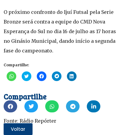
O próximo confronto do Ijuí Futsal pela Serie
Bronze será contra a equipe do CMD Nova
Esperança do Sul no dia 16 de julho as 17 horas
no Ginásio Municipal, dando início a segunda
fase do campeonato.
Compartilhe:
Clique
Clique
Clique
Clique
Clique
para
para
para
para
para
compartilhar
compartilhar
compartilhar
compartilhar
compartilhar
no
no
no
no
no
WhatsApp(abre
Twitter(abre
Facebook(abre
Telegram(abre
LinkedIn(abre
Compartilhe
em
em
em
em
em
nova
nova
nova
nova
nova
janela)
janela)
janela)
janela)
janela)
Fonte: Rádio Repórter
Voltar