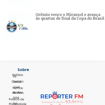
Grêmio vence o Mirassol e avança
às quartas de final da Copa do Brasil
Sobre
História
Av.
Contato
David
José
Termos
Martins,
de Uso
1206
Política de
Ijuí,
Privacidade