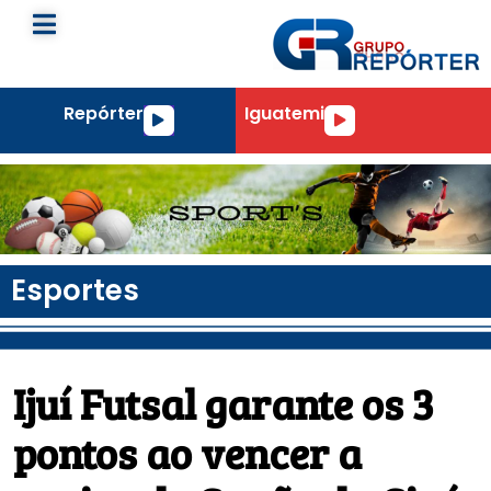
Repórter
Iguatemi
Tocador
Tocador
de
de
áudio
áudio
Esportes
Ijuí Futsal garante os 3
pontos ao vencer a