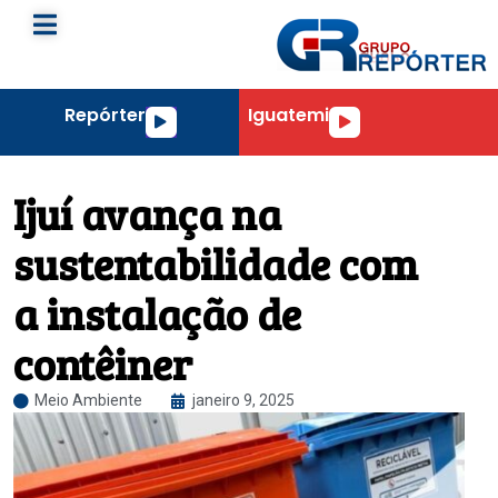
Repórter
Iguatemi
Tocador
Tocador
de
de
áudio
áudio
Ijuí avança na
sustentabilidade com
a instalação de
contêiner
Meio Ambiente
janeiro 9, 2025