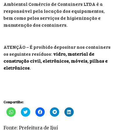
Ambiental Comércio de Containers LTDA é a
responsável pela locação dos equipamentos,
bem como pelos serviços de higienização e
manutenção dos containers.
ATENÇÃO – É proibido depositar nos containers
os seguintes resíduos:
vidro, material de
construção civil, eletrônicos, móveis, pilhas e
eletrônicos
.
Compartilhe:
Clique
Clique
Clique
Clique
Clique
para
para
para
para
para
compartilhar
compartilhar
compartilhar
compartilhar
compartilhar
no
no
no
no
no
WhatsApp(abre
Twitter(abre
Facebook(abre
Telegram(abre
LinkedIn(abre
Fonte: Prefeitura de Ijuí
em
em
em
em
em