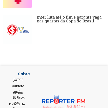
Inter luta até o fim e garante vaga
nas quartas da Copa do Brasil
Sobre
História
Av.
Contato
David
José
Termos
Martins,
de Uso
1206
Política de