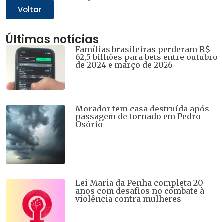
nova
nova
nova
nova
nova
Voltar
janela)
janela)
janela)
janela)
janela)
Últimas notícias
Famílias brasileiras perderam R$
62,5 bilhões para bets entre outubro
de 2024 e março de 2026
Morador tem casa destruída após
passagem de tornado em Pedro
Osório
Lei Maria da Penha completa 20
anos com desafios no combate à
violência contra mulheres