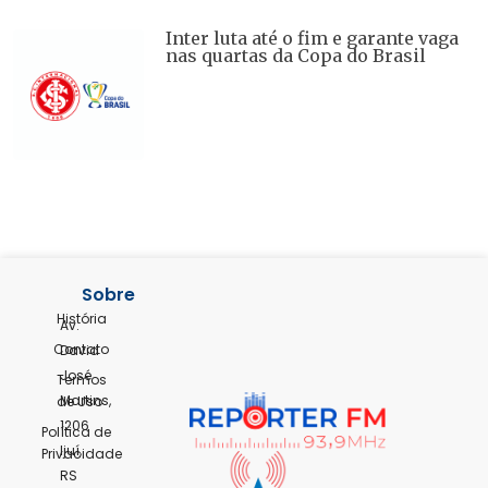
Inter luta até o fim e garante vaga
nas quartas da Copa do Brasil
Sobre
História
Av.
Contato
David
José
Termos
Martins,
de Uso
1206
Política de
Ijuí,
Privacidade
RS