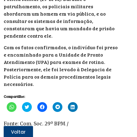
patrulhamento, os policiais militares
abordaram um homem em via pública, e ao
consultar os sistemas de informação,
constataram que havia um mandado de prisão
pendente contra ele.
Com os fatos confirmados, o indivíduo foi preso
e encaminhado para a Unidade de Pronto
Atendimento (UPA) para exames de rotina.
Posteriormente, ele foi levado à Delegacia de
Polícia para os demais procedimentos legais
necessários.
Compartilhe:
Clique
Clique
Clique
Clique
Clique
para
para
para
para
para
compartilhar
compartilhar
compartilhar
compartilhar
compartilhar
no
no
no
no
no
WhatsApp(abre
Twitter(abre
Facebook(abre
Telegram(abre
LinkedIn(abre
Fonte: Com. Soc. 29º BPM /
em
em
em
em
em
nova
nova
nova
nova
nova
Voltar
janela)
janela)
janela)
janela)
janela)