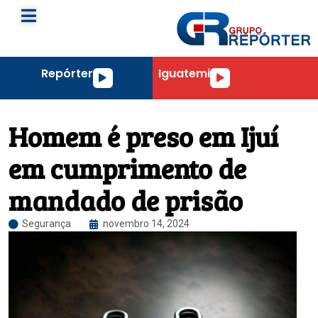
Repórter
Iguatemi
Tocador
Tocador
de
de
áudio
áudio
Homem é preso em Ijuí
em cumprimento de
mandado de prisão
Segurança
novembro 14, 2024