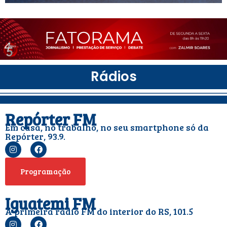
Rádios
Repórter FM
Em casa, no trabalho, no seu smartphone só da
Repórter, 93.9.
Programação
Iguatemi FM
A primeira rádio FM do interior do RS, 101.5