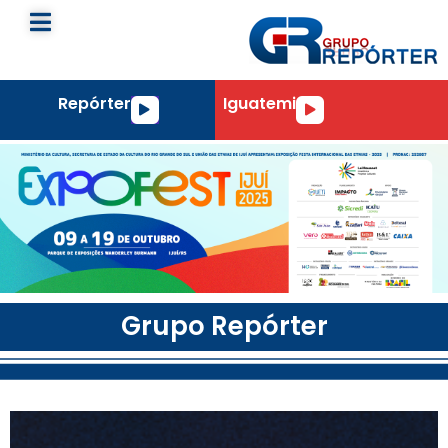
Repórter
Iguatemi
Tocador
Tocador
de
de
áudio
áudio
Grupo Repórter