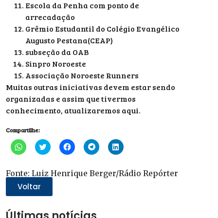
Escola da Penha com ponto de
arrecadação
Grêmio Estudantil do Colégio Evangélico
Augusto Pestana(CEAP)
subseção da OAB
Sinpro Noroeste
Associação Noroeste Runners
Muitas outras iniciativas devem estar sendo
organizadas e assim que tivermos
conhecimento, atualizaremos aqui.
Compartilhe:
Clique
Clique
Clique
Clique
Clique
para
para
para
para
para
compartilhar
compartilhar
compartilhar
compartilhar
compartilhar
no
no
no
no
no
WhatsApp(abre
Twitter(abre
Facebook(abre
Telegram(abre
LinkedIn(abre
Fonte: Luiz Henrique Berger/Rádio Repórter
em
em
em
em
em
nova
nova
nova
nova
nova
Voltar
janela)
janela)
janela)
janela)
janela)
Últimas notícias