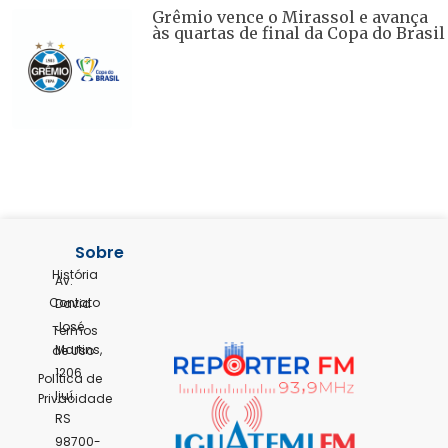
Grêmio vence o Mirassol e avança
às quartas de final da Copa do Brasil
Sobre
História
Av.
Contato
David
José
Termos
Martins,
de Uso
1206
Política de
Ijuí,
Privacidade
RS
98700-