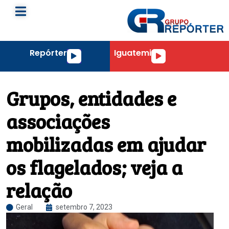
Repórter
Iguatemi
Tocador
Tocador
de
de
áudio
áudio
Grupos, entidades e
associações
mobilizadas em ajudar
os flagelados; veja a
relação
Geral
setembro 7, 2023