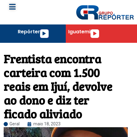
Repórter
Iguatemi
Tocador
Tocador
de
de
áudio
áudio
Frentista encontra
carteira com 1.500
reais em Ijuí, devolve
ao dono e diz ter
ficado aliviado
Geral
maio 18, 2023