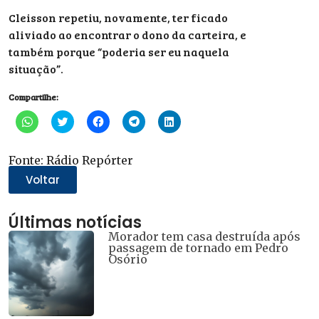
Cleisson repetiu, novamente, ter ficado
aliviado ao encontrar o dono da carteira, e
também porque “poderia ser eu naquela
situação”.
Compartilhe:
Clique
Clique
Clique
Clique
Clique
para
para
para
para
para
compartilhar
compartilhar
compartilhar
compartilhar
compartilhar
no
no
no
no
no
WhatsApp(abre
Twitter(abre
Facebook(abre
Telegram(abre
LinkedIn(abre
Fonte: Rádio Repórter
em
em
em
em
em
nova
nova
nova
nova
nova
Voltar
janela)
janela)
janela)
janela)
janela)
Últimas notícias
Morador tem casa destruída após
passagem de tornado em Pedro
Osório