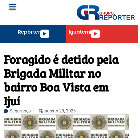
Repórter
Iguatemi
Tocador
Tocador
de
de
áudio
áudio
Foragido é detido pela
Brigada Militar no
bairro Boa Vista em
Ijuí
Segurança
agosto 29, 2025