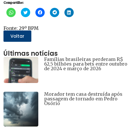
Compartilhe:
Clique
Clique
Clique
Clique
Clique
para
para
para
para
para
compartilhar
compartilhar
compartilhar
compartilhar
compartilhar
no
no
no
no
no
WhatsApp(abre
Twitter(abre
Facebook(abre
Telegram(abre
LinkedIn(abre
Fonte: 29º BPM
em
em
em
em
em
nova
nova
nova
nova
nova
Voltar
janela)
janela)
janela)
janela)
janela)
Últimas notícias
Famílias brasileiras perderam R$
62,5 bilhões para bets entre outubro
de 2024 e março de 2026
Morador tem casa destruída após
passagem de tornado em Pedro
Osório