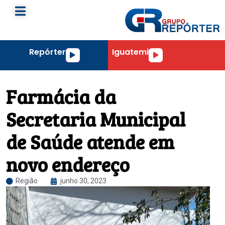
Repórter
Iguatemi
Tocador
Tocador
de
de
áudio
áudio
Farmácia da
Secretaria Municipal
de Saúde atende em
novo endereço
Região
junho 30, 2023