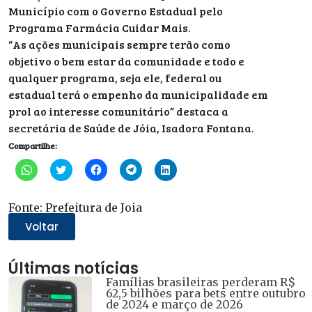
Município com o Governo Estadual pelo
Programa Farmácia Cuidar Mais.
“As ações municipais sempre terão como
objetivo o bem estar da comunidade e todo e
qualquer programa, seja ele, federal ou
estadual terá o empenho da municipalidade em
prol ao interesse comunitário” destaca a
secretária de Saúde de Jóia, Isadora Fontana.
Compartilhe:
Clique
Clique
Clique
Clique
Clique
para
para
para
para
para
compartilhar
compartilhar
compartilhar
compartilhar
compartilhar
no
no
no
no
no
WhatsApp(abre
Twitter(abre
Facebook(abre
Telegram(abre
LinkedIn(abre
Fonte: Prefeitura de Joia
em
em
em
em
em
nova
nova
nova
nova
nova
Voltar
janela)
janela)
janela)
janela)
janela)
Últimas notícias
Famílias brasileiras perderam R$
62,5 bilhões para bets entre outubro
de 2024 e março de 2026