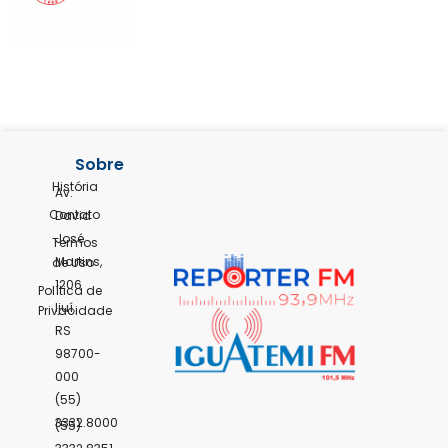
Sobre
História
Av.
Contato
David
José
Termos
Martins,
de Uso
1206
Política de
Ijuí,
Privacidade
RS
98700-
000
(55)
3332.8000
(55)