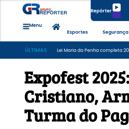
Tocado
Repórter
de
áudio
Menu
Esportes
Segurança
ÚLTIMAS
Famílias brasileiras perderam 
Morador tem casa destruída a
Lei Maria da Penha completa 20
Expofest 2025:
Cristiano, A
Turma do Pago