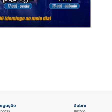
egação
Sobre
sportes
História