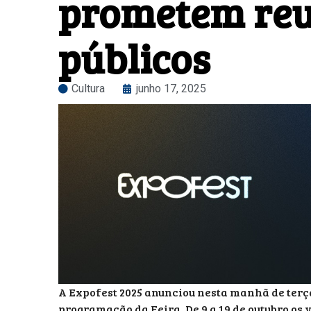
prometem reu
públicos
Cultura
junho 17, 2025
A Expofest 2025 anunciou nesta manhã de terça-
programação da Feira. De 9 a 19 de outubro os