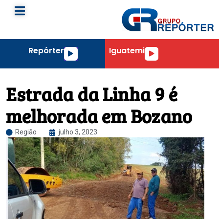
Repórter
Iguatemi
Tocador
Tocador
de
de
áudio
áudio
Estrada da Linha 9 é
melhorada em Bozano
Região
julho 3, 2023