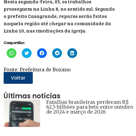
Nesta segunda-feira, 03, os trabalhos
prosseguem na Linha 8, no sentido sul. Segundo
o prefeito Casagrande, reparos serão feitos
naquela região até chegar na comunidade da
Linha 10, nas imediações da igreja.
Compartilhe:
Clique
Clique
Clique
Clique
Clique
para
para
para
para
para
compartilhar
compartilhar
compartilhar
compartilhar
compartilhar
no
no
no
no
no
WhatsApp(abre
Twitter(abre
Facebook(abre
Telegram(abre
LinkedIn(abre
Fonte: Prefeitura de Bozano
em
em
em
em
em
nova
nova
nova
nova
nova
Voltar
janela)
janela)
janela)
janela)
janela)
Últimas notícias
Famílias brasileiras perderam R$
62,5 bilhões para bets entre outubro
de 2024 e março de 2026