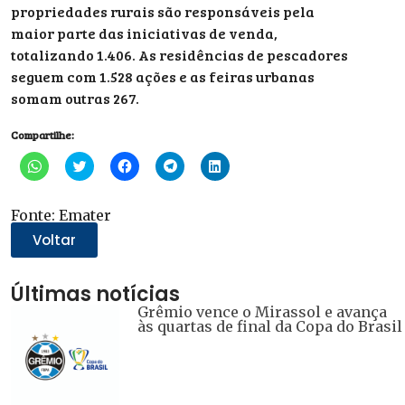
propriedades rurais são responsáveis pela
maior parte das iniciativas de venda,
totalizando 1.406. As residências de pescadores
seguem com 1.528 ações e as feiras urbanas
somam outras 267.
Compartilhe:
Clique
Clique
Clique
Clique
Clique
para
para
para
para
para
compartilhar
compartilhar
compartilhar
compartilhar
compartilhar
no
no
no
no
no
WhatsApp(abre
Twitter(abre
Facebook(abre
Telegram(abre
LinkedIn(abre
Fonte: Emater
em
em
em
em
em
nova
nova
nova
nova
nova
Voltar
janela)
janela)
janela)
janela)
janela)
Últimas notícias
Grêmio vence o Mirassol e avança
às quartas de final da Copa do Brasil