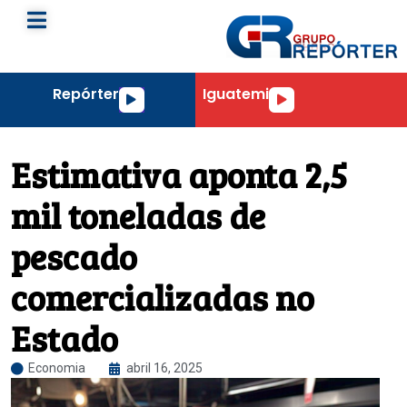
Repórter
Iguatemi
Tocador
Tocador
de
de
áudio
áudio
Estimativa aponta 2,5
mil toneladas de
pescado
comercializadas no
Estado
Economia
abril 16, 2025