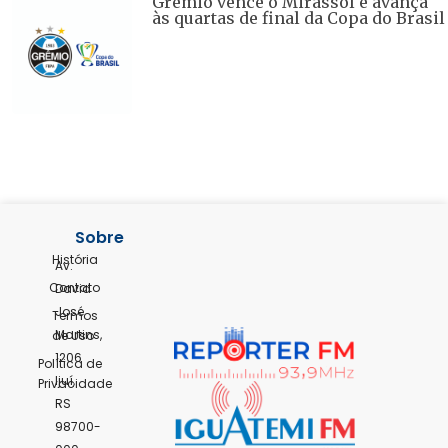
Grêmio vence o Mirassol e avança
às quartas de final da Copa do Brasil
Sobre
História
Av.
Contato
David
José
Termos
Martins,
de Uso
1206
Política de
Ijuí,
Privacidade
RS
98700-