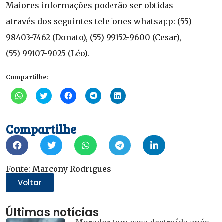
Maiores informações poderão ser obtidas
através dos seguintes telefones whatsapp: (55)
98403-7462 (Donato), (55) 99152-9600 (Cesar),
(55) 99107-9025 (Léo).
Compartilhe:
Clique
Clique
Clique
Clique
Clique
para
para
para
para
para
compartilhar
compartilhar
compartilhar
compartilhar
compartilhar
no
no
no
no
no
WhatsApp(abre
Twitter(abre
Facebook(abre
Telegram(abre
LinkedIn(abre
Compartilhe
em
em
em
em
em
nova
nova
nova
nova
nova
janela)
janela)
janela)
janela)
janela)
Fonte: Marcony Rodrigues
Voltar
Últimas notícias
Morador tem casa destruída após