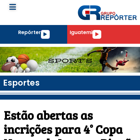
Repórter
Iguatemi
Tocador
Tocador
de
de
áudio
áudio
Esportes
Estão abertas as
incrições para 4° Copa