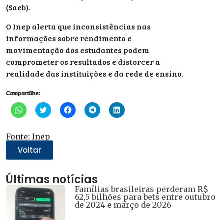
(Saeb).
O Inep alerta que inconsistências nas
informações sobre rendimento e
movimentação dos estudantes podem
comprometer os resultados e distorcer a
realidade das instituições e da rede de ensino.
Compartilhe:
Clique
Clique
Clique
Clique
Clique
para
para
para
para
para
compartilhar
compartilhar
compartilhar
compartilhar
compartilhar
no
no
no
no
no
WhatsApp(abre
Twitter(abre
Facebook(abre
Telegram(abre
LinkedIn(abre
Fonte: Inep
em
em
em
em
em
nova
nova
nova
nova
nova
Voltar
janela)
janela)
janela)
janela)
janela)
Últimas notícias
Famílias brasileiras perderam R$
62,5 bilhões para bets entre outubro
de 2024 e março de 2026