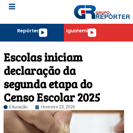
Repórter
Iguatemi
Tocador
Tocador
de
de
áudio
áudio
Escolas iniciam
declaração da
segunda etapa do
Censo Escolar 2025
Educação
fevereiro 23, 2026