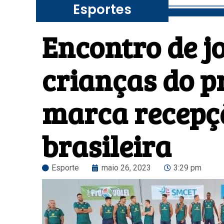
Esportes
Encontro de j
crianças do p
marca recepç
brasileira
Esporte
maio 26, 2023
3:29 pm