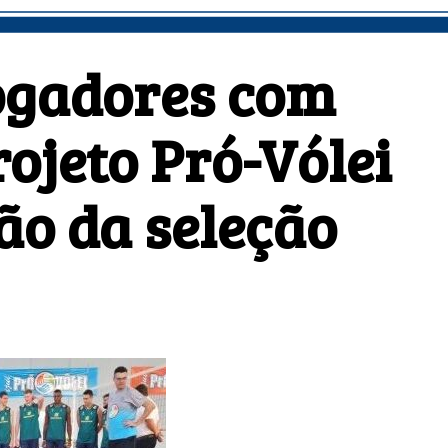
ogadores com
rojeto Pró-Vólei
ão da seleção