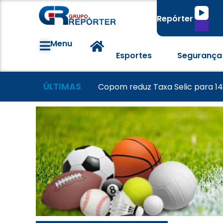
Tocado
Repórter
de
áudio
Menu
Esportes
Segurança
ÚLTIMAS
Grêmio vence o Mirassol e avanç
Colorado visita o Corinthians d
Copom reduz Taxa Selic para 1