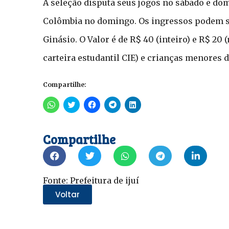
A seleção disputa seus jogos no sábado e dom
Colômbia no domingo. Os ingressos podem se
Ginásio. O Valor é de R$ 40 (inteiro) e R$ 20
carteira estudantil CIE) e crianças menores d
Compartilhe:
Clique
Clique
Clique
Clique
Clique
para
para
para
para
para
compartilhar
compartilhar
compartilhar
compartilhar
compartilhar
no
no
no
no
no
WhatsApp(abre
Twitter(abre
Facebook(abre
Telegram(abre
LinkedIn(abre
Compartilhe
em
em
em
em
em
nova
nova
nova
nova
nova
janela)
janela)
janela)
janela)
janela)
Fonte: Prefeitura de ijuí
Voltar