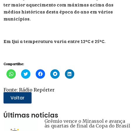
ter maior aquecimento com máximas acima das
médias históricas desta época do ano em vários
municípios.
Em Ijui a temperatura varia entre 12ºC e 25ºC.
Compartilhe:
Clique
Clique
Clique
Clique
Clique
para
para
para
para
para
compartilhar
compartilhar
compartilhar
compartilhar
compartilhar
no
no
no
no
no
WhatsApp(abre
Twitter(abre
Facebook(abre
Telegram(abre
LinkedIn(abre
Fonte: Rádio Repórter
em
em
em
em
em
nova
nova
nova
nova
nova
Voltar
janela)
janela)
janela)
janela)
janela)
Últimas notícias
Grêmio vence o Mirassol e avança
às quartas de final da Copa do Brasil