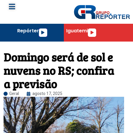
Repórter
Iguatemi
Tocador
Tocador
de
de
áudio
áudio
Domingo será de sol e
nuvens no RS; confira
a previsão
Geral
agosto 17, 2025