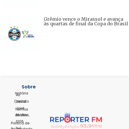
Grêmio vence o Mirassol e avança
às quartas de final da Copa do Brasil
Sobre
História
Av.
Contato
David
José
Termos
Martins,
de Uso
1206
Política de
Ijuí,
Privacidade