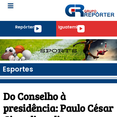
Repórter
Iguatemi
Tocador
Tocador
de
de
áudio
áudio
Esportes
Do Conselho à
presidência: Paulo César