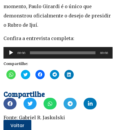
momento, Paulo Girardi é o único que
demonstrou oficialmente o desejo de presidir
o Rubro de Ijuí.
Confira a entrevista completa:
Tocador
00:00
00:00
de
Compartilhe:
áudio
Clique
Clique
Clique
Clique
Clique
para
para
para
para
para
compartilhar
compartilhar
compartilhar
compartilhar
compartilhar
no
no
no
no
no
WhatsApp(abre
Twitter(abre
Facebook(abre
Telegram(abre
LinkedIn(abre
Compartilhe
em
em
em
em
em
nova
nova
nova
nova
nova
janela)
janela)
janela)
janela)
janela)
Fonte: Gabriel R. Jaskulski
Voltar