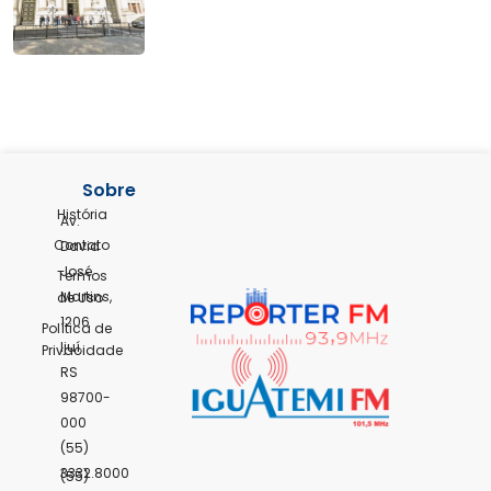
Sobre
História
Av.
Contato
David
José
Termos
Martins,
de Uso
1206
Política de
Ijuí,
Privacidade
RS
98700-
000
(55)
3332.8000
(55)