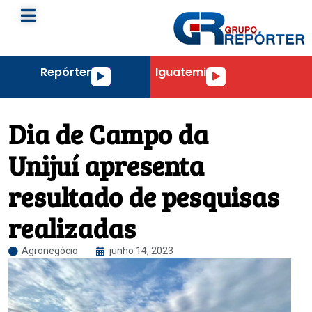
Repórter
Iguatemi
Tocador
Tocador
de
de
áudio
áudio
Dia de Campo da
Unijuí apresenta
resultado de pesquisas
realizadas
Agronegócio
junho 14, 2023