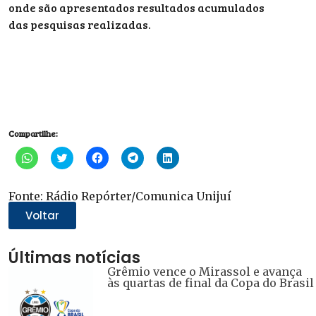
onde são apresentados resultados acumulados
das pesquisas realizadas.
Compartilhe:
Clique
Clique
Clique
Clique
Clique
para
para
para
para
para
compartilhar
compartilhar
compartilhar
compartilhar
compartilhar
no
no
no
no
no
WhatsApp(abre
Twitter(abre
Facebook(abre
Telegram(abre
LinkedIn(abre
Fonte: Rádio Repórter/Comunica Unijuí
em
em
em
em
em
nova
nova
nova
nova
nova
Voltar
janela)
janela)
janela)
janela)
janela)
Últimas notícias
Grêmio vence o Mirassol e avança
às quartas de final da Copa do Brasil