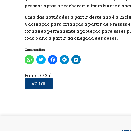
pessoas aptas a receberem o imunizante é ape
Uma das novidades a partir deste ano é a incl
Vacinação para crianças a partir de 6 meses e m
tornando permanente a proteção para esses púb
todo o ano a partir da chegada das doses.
Compartilhe:
Clique
Clique
Clique
Clique
Clique
para
para
para
para
para
compartilhar
compartilhar
compartilhar
compartilhar
compartilhar
no
no
no
no
no
WhatsApp(abre
Twitter(abre
Facebook(abre
Telegram(abre
LinkedIn(abre
Fonte: O Sul
em
em
em
em
em
nova
nova
nova
nova
nova
Voltar
janela)
janela)
janela)
janela)
janela)