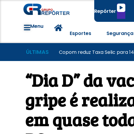
Tocado
Repórter
de
áudio
Menu
Esportes
Segurança
ÚLTIMAS
Grêmio vence o Mirassol e avanç
Colorado visita o Corinthians d
Copom reduz Taxa Selic para 1
“Dia D” da va
gripe é reali
em quase toda