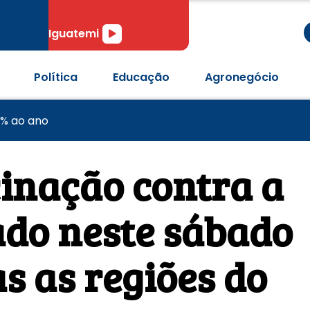
r
Tocador
Iguatemi
de
áudio
Política
Educação
Agronegócio
a às quartas de final da Copa do Brasil
e olho em vaga nas quartas da Copa do Brasil
4% ao ano
cinação contra a
zado neste sábado
s as regiões do