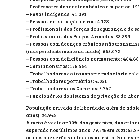
– Professores dos ensinos básico e superior: 15
– Povos indígenas: 41.091
– Pessoas em situação de rua: 4.128
– Profissionais das forças de segurança e de s
– Profissionais das Forças Armadas: 38.899
– Pessoas com doenças crônicas não transmissí
(independentemente da idade): 665.072
– Pessoas com deficiência permanente: 464.66
– Caminhoneiros: 128.564
– Trabalhadores do transporte rodoviário colet
– Trabalhadores portuários: 4.051
– Trabalhadores dos Correios: 5.347
– Funcionários do sistema de privação de liber
População privada de liberdade, além de adole
anos): 34.948
A meta é vacinar 90% das gestantes, das criança
esperado nos últimos anos: 79,3% em 2021; 65,2%
grupos que serão vacinados na estratégia espe