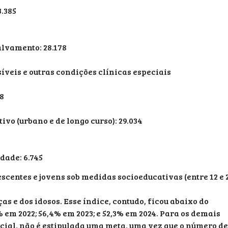
3.385
alvamento: 28.178
veis e outras condições clínicas especiais
8
ivo (urbano e de longo curso): 29.034
dade: 6.745
scentes e jovens sob medidas socioeducativas (entre 12 e 
s e dos idosos. Esse índice, contudo, ficou abaixo do
 em 2022; 56,4% em 2023; e 52,3% em 2024. Para os demais
cial, não é estipulada uma meta, uma vez que o número de