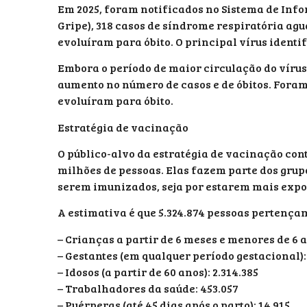
Em 2025, foram notificados no Sistema de Inf
Gripe), 318 casos de síndrome respiratória agu
evoluíram para óbito. O principal vírus identif
Embora o período de maior circulação do vírus 
aumento no número de casos e de óbitos. Foram 
evoluíram para óbito.
Estratégia de vacinação
O público-alvo da estratégia de vacinação contr
milhões de pessoas. Elas fazem parte dos grup
serem imunizados, seja por estarem mais expos
A estimativa é que 5.324.874 pessoas pertençam 
– Crianças a partir de 6 meses e menores de 6 an
– Gestantes (em qualquer período gestacional):
– Idosos (a partir de 60 anos): 2.314.385
– Trabalhadores da saúde: 453.057
– Puérperas (até 45 dias após o parto): 14.915