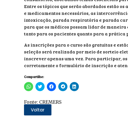
Entre os tópicos que serão abordados estão os
e medicamentos necessários, as intercorrênci
intoxicação, parada respiratória e parada car
para que os médicos possam lidar de maneira
tanto para os pacientes quanto para a prática 
As inscrições para o curso são gratuitas e est
seleção será realizada por meio de sorteio el
inscrever apenas uma vez. Para participar, os
corretamente o formulário de inscrição e atend
Compartilhe:
Clique
Clique
Clique
Clique
Clique
para
para
para
para
para
compartilhar
compartilhar
compartilhar
compartilhar
compartilhar
no
no
no
no
no
WhatsApp(abre
Twitter(abre
Facebook(abre
Telegram(abre
LinkedIn(abre
Fonte: CREMERS
em
em
em
em
em
nova
nova
nova
nova
nova
Voltar
janela)
janela)
janela)
janela)
janela)