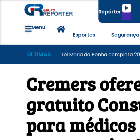
Tocado
Repórter
de
áudio
Menu
Esportes
Segurança
ÚLTIMAS
Famílias brasileiras perderam 
Morador tem casa destruída a
Lei Maria da Penha completa 20
Cremers ofere
gratuito Cons
para médicos 