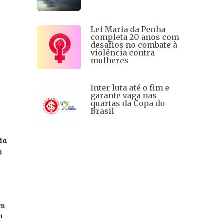
Lei Maria da Penha
completa 20 anos com
desafios no combate à
violência contra
mulheres
Inter luta até o fim e
garante vaga nas
quartas da Copa do
Brasil
da
O
em
l.