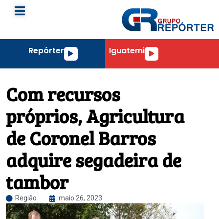
Repórter
Iguatemi
Tocador
Tocador
de
de
áudio
áudio
Com recursos
próprios, Agricultura
de Coronel Barros
adquire segadeira de
tambor
Região
maio 26, 2023