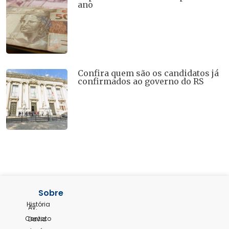
ano
Confira quem são os candidatos já
confirmados ao governo do RS
Sobre
História
Av.
Contato
David