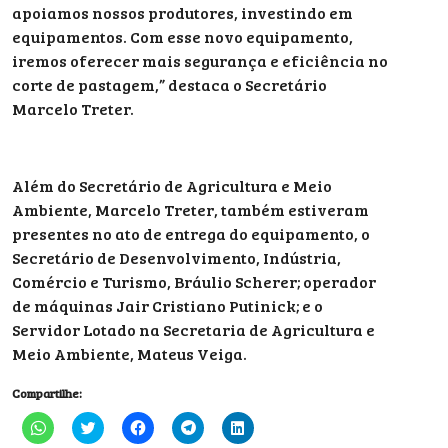
apoiamos nossos produtores, investindo em
equipamentos. Com esse novo equipamento,
iremos oferecer mais segurança e eficiência no
corte de pastagem,” destaca o Secretário
Marcelo Treter.
Além do Secretário de Agricultura e Meio
Ambiente, Marcelo Treter, também estiveram
presentes no ato de entrega do equipamento, o
Secretário de Desenvolvimento, Indústria,
Comércio e Turismo, Bráulio Scherer; operador
de máquinas Jair Cristiano Putinick; e o
Servidor Lotado na Secretaria de Agricultura e
Meio Ambiente, Mateus Veiga.
Compartilhe:
Clique
Clique
Clique
Clique
Clique
para
para
para
para
para