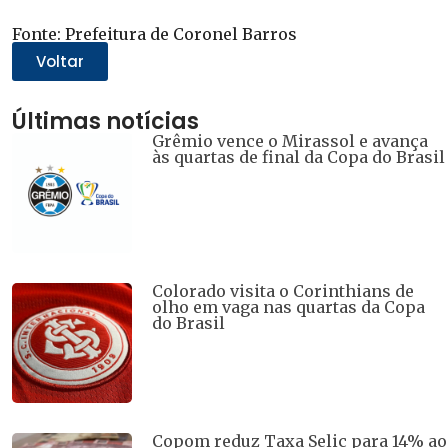
compartilhar
compartilhar
compartilhar
compartilhar
compartilhar
no
no
no
no
no
WhatsApp(abre
Twitter(abre
Facebook(abre
Telegram(abre
LinkedIn(abre
Fonte: Prefeitura de Coronel Barros
em
em
em
em
em
nova
nova
nova
nova
nova
Voltar
janela)
janela)
janela)
janela)
janela)
Últimas notícias
Grêmio vence o Mirassol e avança
às quartas de final da Copa do Brasil
Colorado visita o Corinthians de
olho em vaga nas quartas da Copa
do Brasil
Copom reduz Taxa Selic para 14% ao